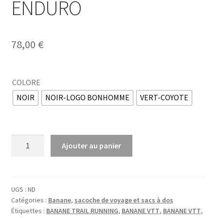
ENDURO
78,00
€
COLORE
NOIR
NOIR-LOGO BONHOMME
VERT-COYOTE
quantité
Ajouter au panier
de
Banane
pour
VTT
UGS :
ND
Catégories :
Banane
,
sacoche de voyage et sacs à dos
-
Étiquettes :
BANANE TRAIL RUNNING
,
BANANE VTT
,
BANANE VTT
,
ENDURO