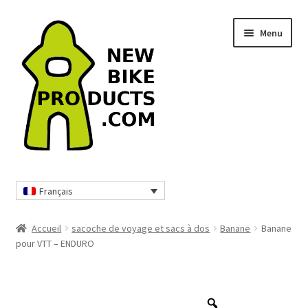
Aller
Aller
Menu
à
au
la
contenu
navigation
Home
Français
Sacoche de voyage et sacs à dos
Accueil
sacoche de voyage et sacs à dos
Banane
Banane
Protections VTT
pour VTT – ENDURO
Vêtements