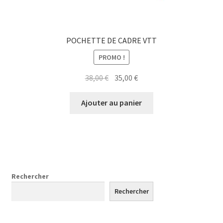
POCHETTE DE CADRE VTT
PROMO !
Le
Le
38,00
€
35,00
€
prix
prix
initial
actuel
Ajouter au panier
était :
est :
38,00 €.
35,00 €.
Rechercher
Rechercher