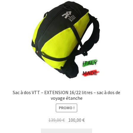
Sac à dos VTT – EXTENSION 16/22 litres – sac à dos de
voyage étanche
PROMO !
Le
Le
139,00
€
100,00
€
prix
prix
Ce