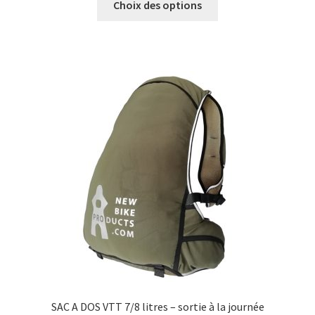
initial
actuel
Choix des options
produit
était :
est :
a
139,00 €.
100,00 €.
plusieurs
variations.
Les
options
peuvent
être
choisies
sur
la
page
du
produit
SAC A DOS VTT 7/8 litres – sortie à la journée