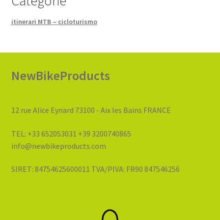
Categorie
itinerari MTB – cicloturismo
NewBikeProducts
12 rue Alice Eynard 73100 - Aix les Bains FRANCE
TEL: +33 652053031 +39 3200740865
info@newbikeproducts.com
SIRET: 84754625600011 TVA/PIVA: FR90 847546256