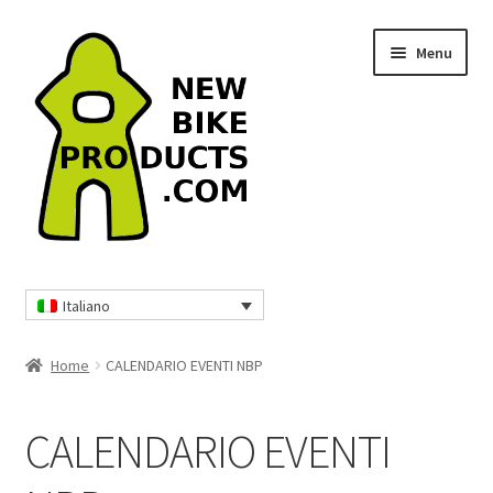
Vai
Vai
Menu
alla
al
navigazione
contenuto
Home
Italiano
Borse da viaggio e zaini
Home
CALENDARIO EVENTI NBP
Protezioni MTB
CALENDARIO EVENTI
Abbigliamento