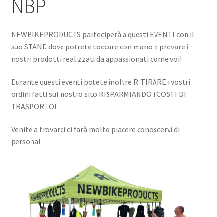
NBP
Bivacco-campeggio
COMPONENTI MTB
NEWBIKEPRODUCTS parteciperà a questi EVENTI con il
suo STAND dove potrete toccare con mano e provare i
CALENDARIO EVENTI NBP
nostri prodotti realizzati da appassionati come voi!
Durante questi eventi potete inoltre RITIRARE i vostri
Chi siamo
ordini fatti sul nostro sito RISPARMIANDO i COSTI DI
TRASPORTO!
Blog
Venite a trovarci ci farà molto piacere conoscervi di
persona!