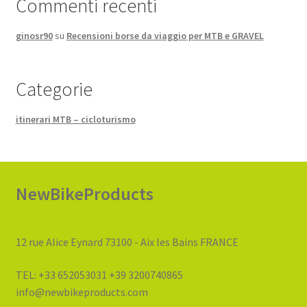
Commenti recenti
ginosr90
su
Recensioni borse da viaggio per MTB e GRAVEL
Categorie
itinerari MTB – cicloturismo
NewBikeProducts
12 rue Alice Eynard 73100 - Aix les Bains FRANCE
TEL: +33 652053031 +39 3200740865
info@newbikeproducts.com