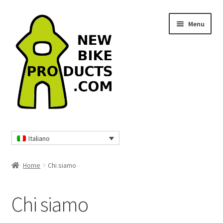
Vai
Vai
Menu
alla
al
navigazione
contenuto
Home
Italiano
Borse da viaggio e zaini
Home
Chi siamo
Protezioni MTB
Chi siamo
Abbigliamento