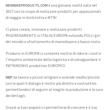
Bivacco-campeggio
NEWBIKEPRODUCTS.COM
è una giovane realtà nata nel
2017 con lo scopo di realizzare prodotti per appassionati
COMPONENTI MTB
di viaggio in bicilctetta e MTB!
CALENDARIO EVENTI NBP
Ci piace creare, innovare e realizzare prodotti
RIGOROSAMENTE in ITALIA/EUROPA evitando FOLLI giri
del mondo e sfruttamento di manodopera a basso costo.
Chi siamo
Produrre in EUROPA ci consente inoltre di ridurre i costi e
Blog
l’impatto ambientale della logistica e di salvaguardare il
PATRIMONIO produttivo EUROPEO.
NBP
da lavoro a piccoli artigiani e aziende medio/piccole
con le quali il dialogo è molto più diretto e costruttivo
permettendoci di seguire al meglio la produzione e la cura
dei dettagli.
Grazie ai tuoi acquisti ci permetterai di crescere e il tuo