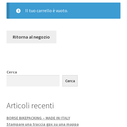
Bivacco-campeggio
Il tuo carrello è vuoto.
COMPONENTI MTB
CALENDARIO EVENTI NBP
Ritorna al negozio
Chi siamo
Blog
Cerca
Cerca
Articoli recenti
BORSE BIKEPACKING – MADE IN ITALY
Stampare una traccia gpx su una mappa