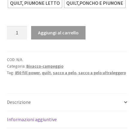
QUILT, PIUMONE LETTO
QUILT,PONCHO E PIUMONE
Sacco
Aggiungi al carrello
a
pelo
-
QUIT
COD:
N/A
Categoria:
Bivacco-campeggio
tre
Tag:
850 fill power
,
quilt
,
sacco a pelo
,
sacco a pelo ultraleggero
stagioni
-
COMODO,
ULTRALEGGERO
Descrizione
e
COMPATTO
quantità
Informazioni aggiuntive