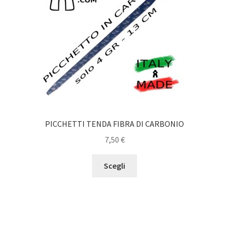
PICCHETTI TENDA FIBRA DI CARBONIO
7,50
€
Questo
Scegli
prodotto
ha
più
varianti.
Le