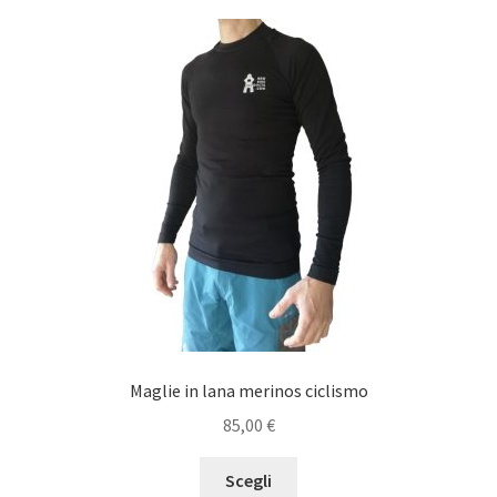
Maglie in lana merinos ciclismo
85,00
€
Questo
Scegli
prodotto