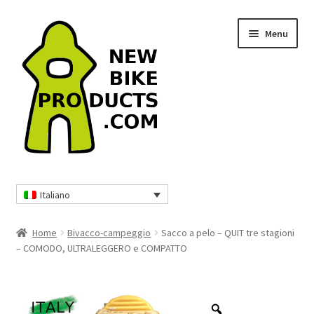
Vai
Vai
Menu
alla
al
navigazione
contenuto
Home
Italiano
Borse da viaggio e zaini
Home
Bivacco-campeggio
Sacco a pelo – QUIT tre stagioni
Protezioni MTB
– COMODO, ULTRALEGGERO e COMPATTO
Abbigliamento