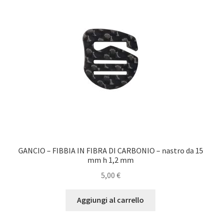
opzioni
possono
essere
scelte
nella
pagina
del
prodotto
GANCIO – FIBBIA IN FIBRA DI CARBONIO – nastro da 15
mm h 1,2 mm
5,00
€
Aggiungi al carrello