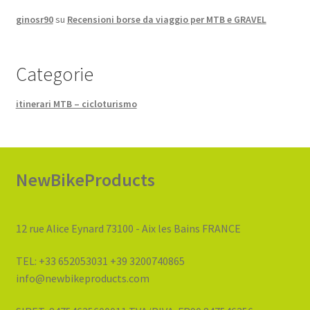
ginosr90
su
Recensioni borse da viaggio per MTB e GRAVEL
Categorie
itinerari MTB – cicloturismo
NewBikeProducts
12 rue Alice Eynard 73100 - Aix les Bains FRANCE
TEL: +33 652053031 +39 3200740865
info@newbikeproducts.com