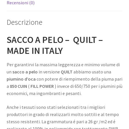
Recensioni (0)
Descrizione
SACCO A PELO – QUILT –
MADE IN ITALY
Per garantirvi la massima leggerezza e minimo volume di
un
sacco a pelo
in versione
QUILT
abbiamo usato una
piumino d’oca
con potere di riempimento della piuma pari
a
850 CUIN
(
FILL POWER
) invece di 650/750 per i piumini più
economici, ma ingombranti e pesanti.
Anche i tessuti sono stati selezionati tra i migliori
produttori in grado di realizzarli molto sottili e al tempo
stesso resistenti. La grammatura é pari a 26 gr /m2 ed é
realizzato al 100% in poliammide con trattamento DWR