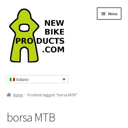
Vai
Vai
Menu
alla
al
navigazione
contenuto
Home
Italiano
Borse da viaggio e zaini
Home
Prodotti taggati “borsa MTB”
Protezioni MTB
borsa MTB
Abbigliamento