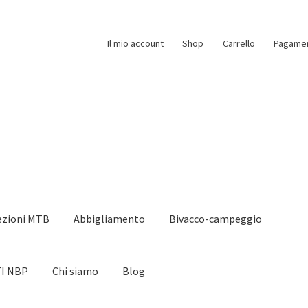
Il mio account
Shop
Carrello
Pagame
ezioni MTB
Abbigliamento
Bivacco-campeggio
I NBP
Chi siamo
Blog