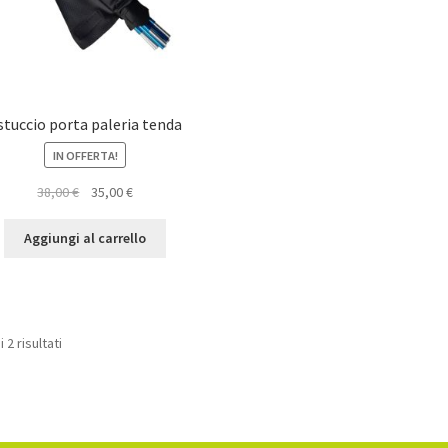
stuccio porta paleria tenda
IN OFFERTA!
Il
Il
38,00
€
35,00
€
prezzo
prezzo
originale
attuale
Aggiungi al carrello
era:
è:
38,00 €.
35,00 €.
 2 risultati