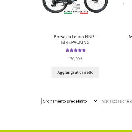
Borsa da telaio NBP –
A
BIKEPACKING
Valutato
5.00
170,00
€
su 5
Aggiungi al carrello
Visualizzazione di