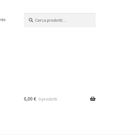
Cerca:
Cerca
nto
0,00
€
0 prodotti