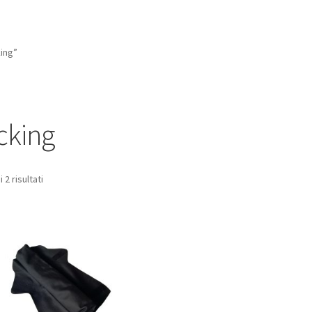
king”
cking
 2 risultati