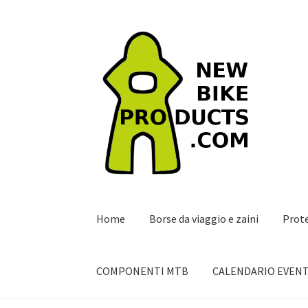
Vai
Vai
alla
al
navigazione
contenuto
Home
Borse da viaggio e zaini
Prot
COMPONENTI MTB
CALENDARIO EVENT