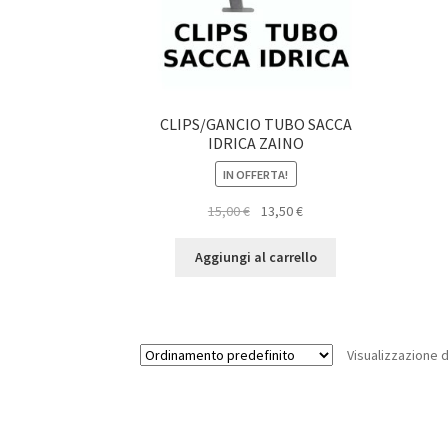
CLIPS/GANCIO TUBO SACCA
IDRICA ZAINO
IN OFFERTA!
Il
Il
15,00
€
13,50
€
prezzo
prezzo
originale
attuale
Aggiungi al carrello
era:
è:
15,00 €.
13,50 €.
Visualizzazione d