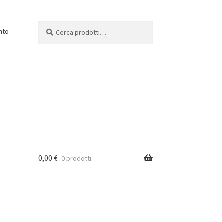
Cerca:
Cerca
nto
0,00
€
0 prodotti