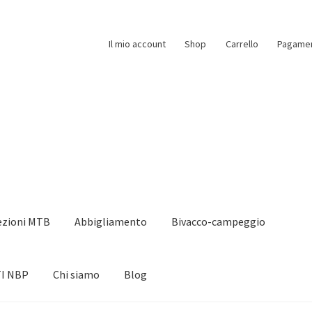
Il mio account
Shop
Carrello
Pagame
ezioni MTB
Abbigliamento
Bivacco-campeggio
I NBP
Chi siamo
Blog