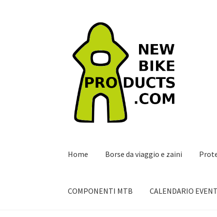
Vai
Vai
alla
al
navigazione
contenuto
Home
Borse da viaggio e zaini
Prot
COMPONENTI MTB
CALENDARIO EVENT