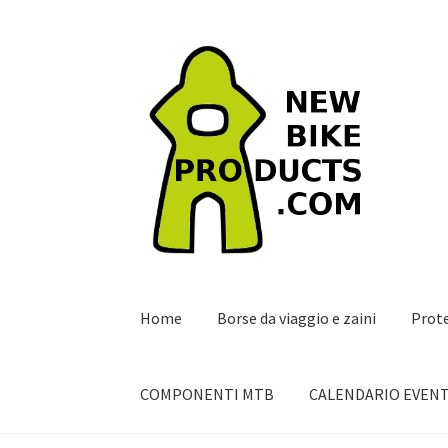
Vai
Vai
alla
al
navigazione
contenuto
Home
Borse da viaggio e zaini
Prot
COMPONENTI MTB
CALENDARIO EVENT