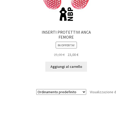
INSERTI PROTETTIVI ANCA
FEMORE
IN OFFERTA!
Il
Il
25,00
€
23,00
€
prezzo
prezzo
originale
attuale
Aggiungi al carrello
era:
è:
25,00 €.
23,00 €.
Visualizzazione d