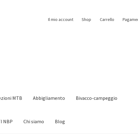
Il mio account
Shop
Carrello
Pagame
ezioni MTB
Abbigliamento
Bivacco-campeggio
I NBP
Chi siamo
Blog