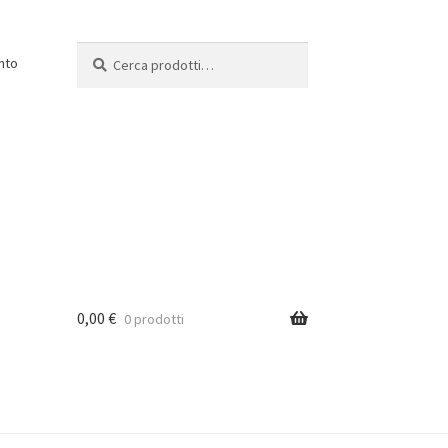
Cerca:
Cerca
nto
0,00
€
0 prodotti