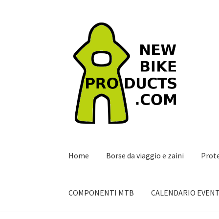
Vai
Vai
alla
al
navigazione
contenuto
Home
Borse da viaggio e zaini
Prot
COMPONENTI MTB
CALENDARIO EVENT