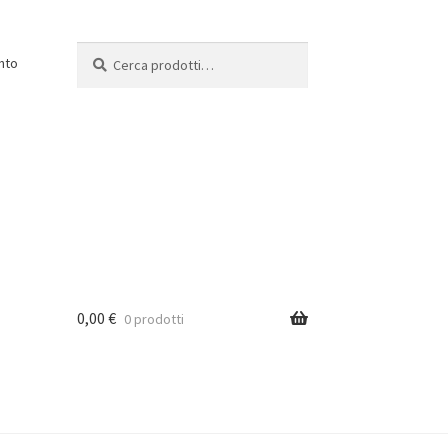
Cerca:
Cerca
nto
0,00
€
0 prodotti