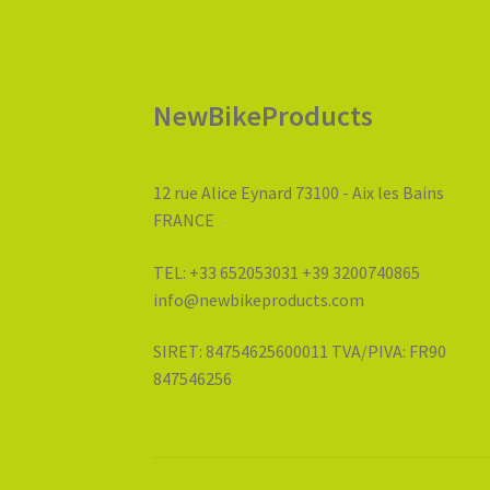
del
prodotto
NewBikeProducts
12 rue Alice Eynard 73100 - Aix les Bains
FRANCE
TEL: +33 652053031 +39 3200740865
info@newbikeproducts.com
SIRET: 84754625600011 TVA/PIVA: FR90
847546256