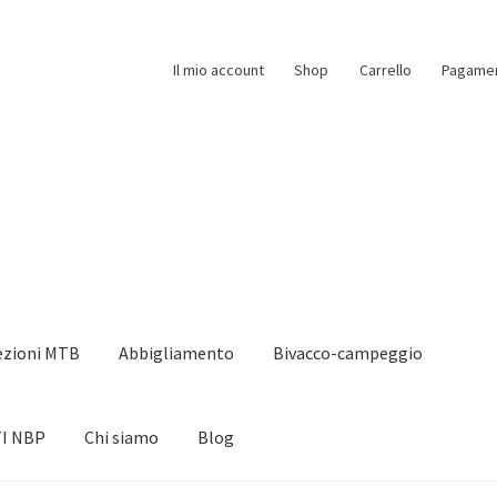
Il mio account
Shop
Carrello
Pagame
ezioni MTB
Abbigliamento
Bivacco-campeggio
I NBP
Chi siamo
Blog