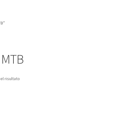
TB”
o MTB
el risultato