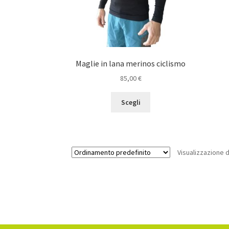
Maglie in lana merinos ciclismo
85,00
€
Questo
Scegli
prodotto
ha
più
varianti.
Visualizzazione d
Le
opzioni
possono
essere
scelte
nella
pagina